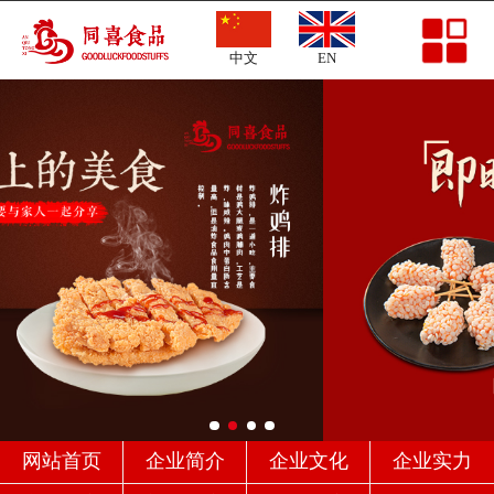
网站首页
中文
EN
企业简介
企业文化
企业实力
产品中心
新闻中心
在线留言
联系我们
网站首页
企业简介
企业文化
企业实力